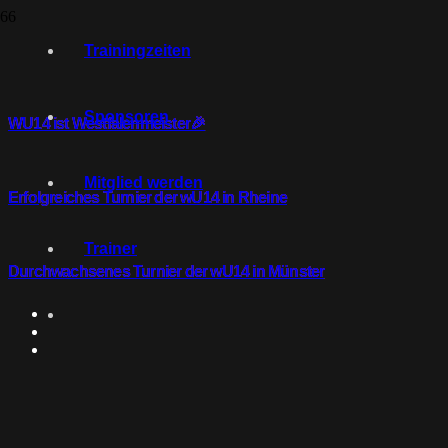
Saisonauftakt bei der wU14
Trainingzeiten
Sponsoren
WU14 ist Westfalenmeister🎉
Mitglied werden
Erfolgreiches Turnier der wU14 in Rheine
Trainer
Durchwachsenes Turnier der wU14 in Münster